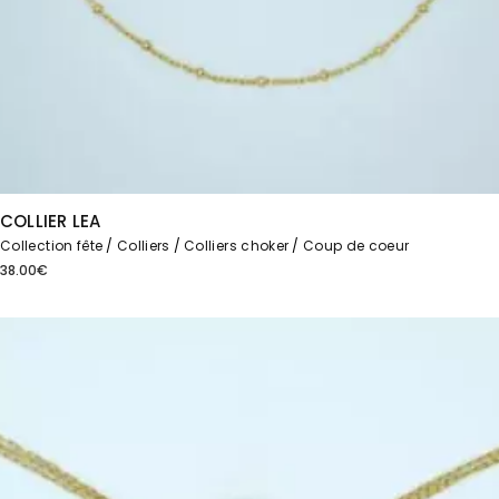
COLLIER LEA
Collection fête
Colliers
Colliers choker
Coup de coeur
38.00
€