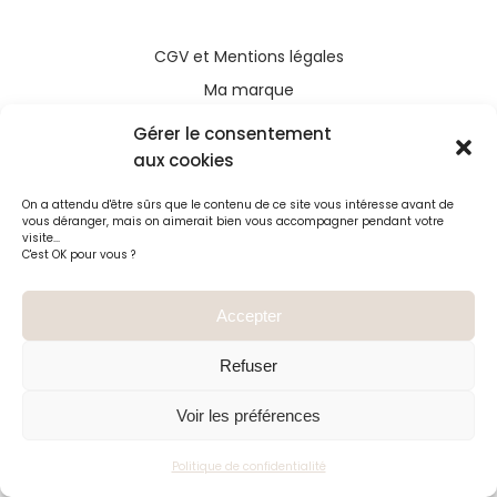
CGV
et
Mentions légales
Ma marque
Retours et Livraisons
Gérer le consentement
Contact
aux cookies
On a attendu d'être sûrs que le contenu de ce site vous intéresse avant de
vous déranger, mais on aimerait bien vous accompagner pendant votre
visite...
C'est OK pour vous ?
Guide des tailles
Accepter
Guide d'entretien
Refuser
Avis client
Points de vente
Voir les préférences
Politique de confidentialité