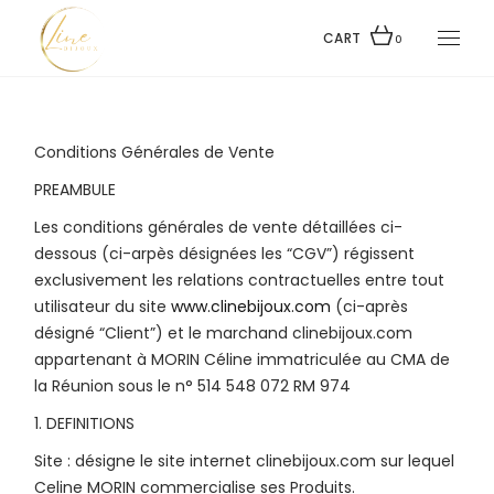
Skip
to
the
CART
0
content
Conditions Générales de Vente
PREAMBULE
Les conditions générales de vente détaillées ci-
dessous (ci-arpès désignées les “CGV”) régissent
exclusivement les relations contractuelles entre tout
utilisateur du site
www.clinebijoux.com
(ci-après
désigné “Client”) et le marchand clinebijoux.com
appartenant à MORIN Céline immatriculée au CMA de
la Réunion sous le n° 514 548 072 RM 974
1. DEFINITIONS
Site : désigne le site internet clinebijoux.com sur lequel
Celine MORIN commercialise ses Produits.