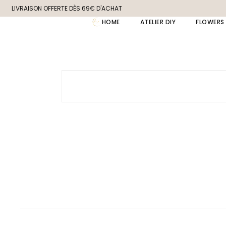
Skip
LIVRAISON OFFERTE DÈS 69€ D'ACHAT
to
the
HOME
ATELIER DIY
FLOWERS
content