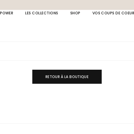
 POWER
LES COLLECTIONS
SHOP
VOS COUPS DE COEU
Collection LAPIS LAZULI
Bagues
Collection AMAZONE
Bijoux de dos
Collection MOANA
Bracelets
Collection Spinelle
Broches
Collection beach
Boucles d’oreille
Collection cérémonie
Chaînes de cheville
RETOUR À LA BOUTIQUE
Collection fête
Colliers
Collection summer
Bijou à message /
initiale