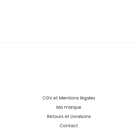
Collection fête
Colliers
Collection summer
Bijou à message /
initiale
CGV
et
Mentions légales
Ma marque
Retours et Livraisons
Contact