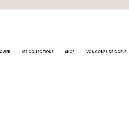
POWER
LES COLLECTIONS
SHOP
VOS COUPS DE COEUR
Collection LAPIS LAZULI
Bagues
Collection AMAZONE
Bijoux de dos
Collection MOANA
Bracelets
Collection Spinelle
Broches
Collection beach
Boucles d’oreille
Collection cérémonie
Chaînes de cheville