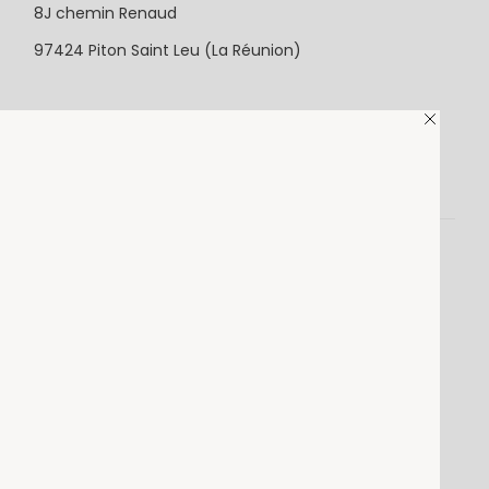
8J chemin Renaud
97424 Piton Saint Leu (La Réunion)