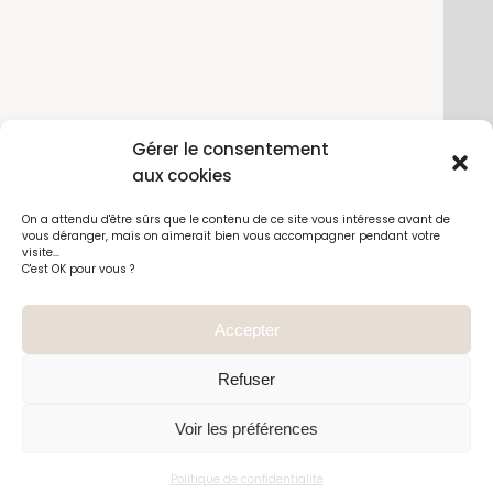
Guide d'entretien
Avis client
Points de vente
Gérer le consentement
Sale up to
aux cookies
Ce site a été financé avec l’aide du FEDER (REACT-
On a attendu d'être sûrs que le contenu de ce site vous intéresse avant de
40%
UE), dans le cadre de la réponse de l’Union
vous déranger, mais on aimerait bien vous accompagner pendant votre
européenne à la pandémie COVID-19. L’Europe
visite...
C'est OK pour vous ?
s’engage à La Réunion
Sign up to receive all the latest news updates
Accepter
& store discount
Refuser
Erreur :
Formulaire de contact non trouvé !
Voir les préférences
Disable This Pop-up
© 2023 C
line bijoux
Politique de confidentialité
, tous droits réservés