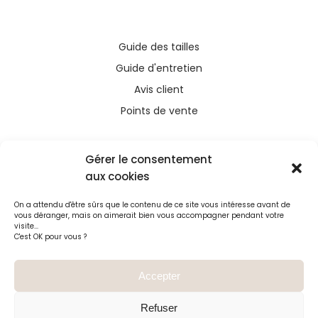
Guide des tailles
Guide d'entretien
Avis client
Points de vente
Gérer le consentement
aux cookies
Ce site a été financé avec l’aide du FEDER (REACT-
On a attendu d'être sûrs que le contenu de ce site vous intéresse avant de
UE), dans le cadre de la réponse de l’Union
vous déranger, mais on aimerait bien vous accompagner pendant votre
européenne à la pandémie COVID-19. L’Europe
visite...
C'est OK pour vous ?
s’engage à La Réunion
Accepter
Refuser