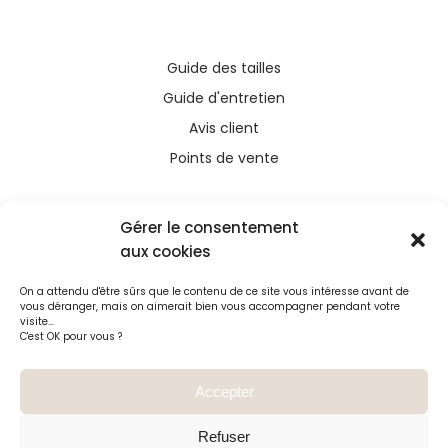
Guide des tailles
Guide d'entretien
Avis client
Points de vente
Gérer le consentement
aux cookies
Ce site a été financé avec l’aide du FEDER (REACT-
On a attendu d'être sûrs que le contenu de ce site vous intéresse avant de
UE), dans le cadre de la réponse de l’Union
vous déranger, mais on aimerait bien vous accompagner pendant votre
européenne à la pandémie COVID-19. L’Europe
visite...
C'est OK pour vous ?
s’engage à La Réunion
Accepter
Refuser