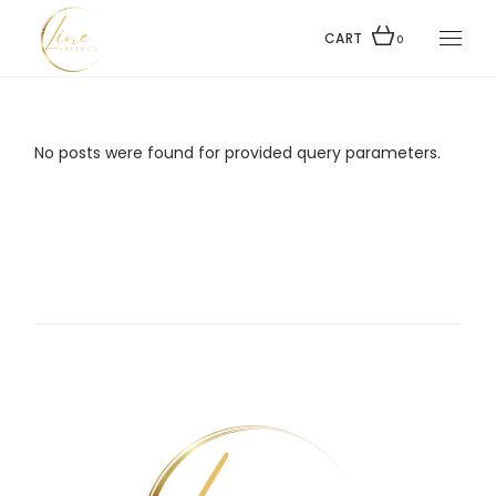
Skip
to
the
CART
0
content
No posts were found for provided query parameters.