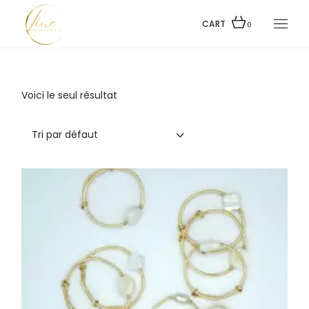
Skip
to
the
CART
0
content
Voici le seul résultat
Tri par défaut