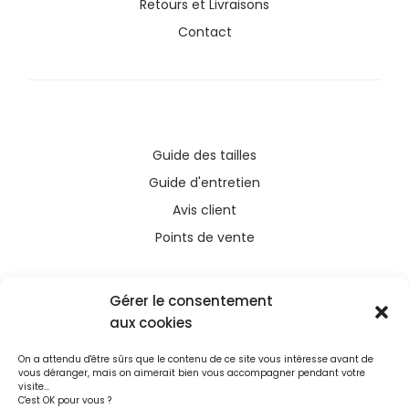
Retours et Livraisons
Contact
Guide des tailles
Guide d'entretien
Avis client
Points de vente
Gérer le consentement
aux cookies
Ce site a été financé avec l’aide du FEDER (REACT-
On a attendu d'être sûrs que le contenu de ce site vous intéresse avant de
UE), dans le cadre de la réponse de l’Union
vous déranger, mais on aimerait bien vous accompagner pendant votre
européenne à la pandémie COVID-19. L’Europe
visite...
C'est OK pour vous ?