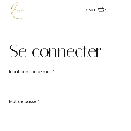
Skip
to
the
CART
0
content
Se connecter
Obligatoire
Identifiant ou e-mail
*
Obligatoire
Mot de passe
*