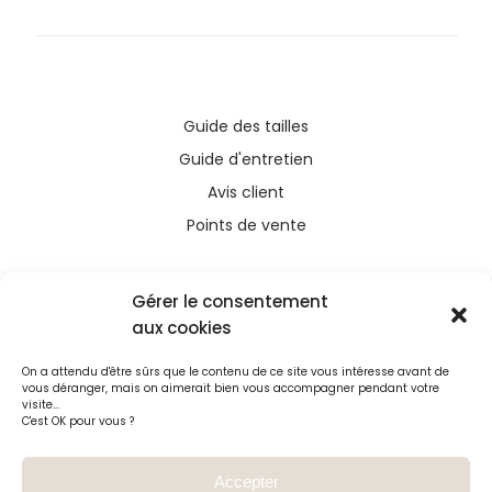
Guide des tailles
Guide d'entretien
Avis client
Points de vente
Gérer le consentement
aux cookies
Ce site a été financé avec l’aide du FEDER (REACT-
On a attendu d'être sûrs que le contenu de ce site vous intéresse avant de
UE), dans le cadre de la réponse de l’Union
vous déranger, mais on aimerait bien vous accompagner pendant votre
européenne à la pandémie COVID-19. L’Europe
visite...
C'est OK pour vous ?
s’engage à La Réunion
Accepter