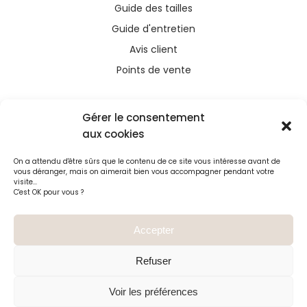
Guide des tailles
Guide d'entretien
Avis client
Points de vente
Gérer le consentement
aux cookies
Ce site a été financé avec l’aide du FEDER (REACT-
On a attendu d'être sûrs que le contenu de ce site vous intéresse avant de
UE), dans le cadre de la réponse de l’Union
vous déranger, mais on aimerait bien vous accompagner pendant votre
européenne à la pandémie COVID-19. L’Europe
visite...
C'est OK pour vous ?
s’engage à La Réunion
Accepter
Refuser
Voir les préférences