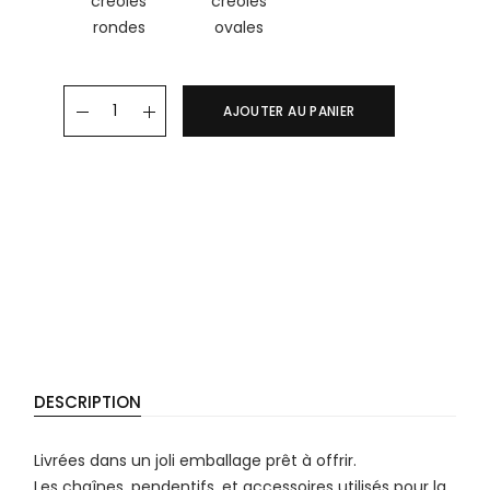
créoles
créoles
rondes
ovales
Boucles FLOWERS quantity
AJOUTER AU PANIER
DESCRIPTION
Livrées dans un joli emballage prêt à offrir.
Les chaînes, pendentifs, et accessoires utilisés pour la