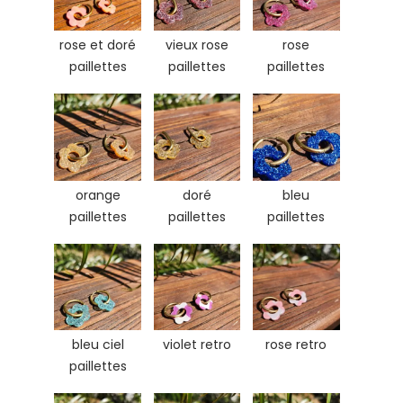
rose et doré
vieux rose
rose
paillettes
paillettes
paillettes
orange
doré
bleu
paillettes
paillettes
paillettes
bleu ciel
violet retro
rose retro
paillettes