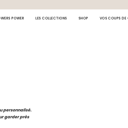
OWERS POWER
LES COLLECTIONS
SHOP
VOS COUPS DE
Collection LAPIS LAZULI
Bagues
Collection AMAZONE
Bijoux de dos
Collection MOANA
Bracelets
Collection Spinelle
Broches
Collection beach
Boucles d’oreille
Collection cérémonie
Chaînes de cheville
Collection fête
Colliers
Collection summer
ou personnalisé.
Bijou à message /
our garder près
initiale