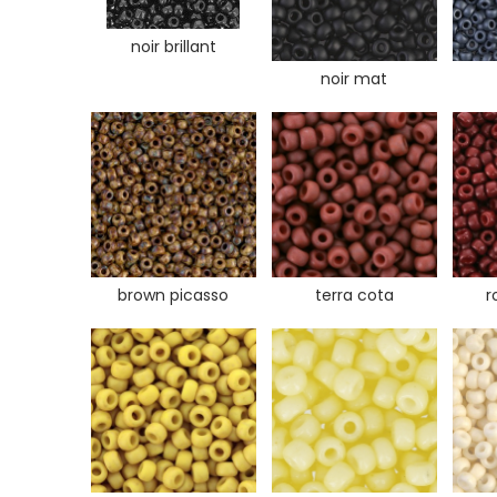
noir brillant
noir mat
brown picasso
terra cota
r