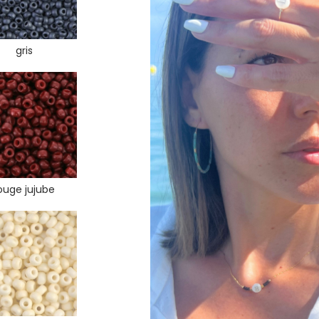
gris
ouge jujube