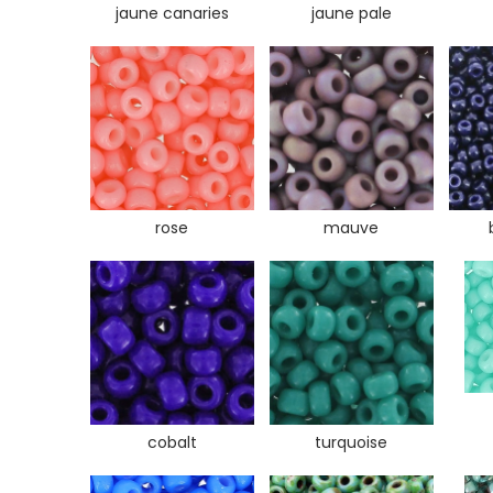
jaune canaries
jaune pale
rose
mauve
cobalt
turquoise