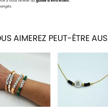
nvite à vous référer au
guide d’entretien.
changés.
US AIMEREZ PEUT-ÊTRE AUS