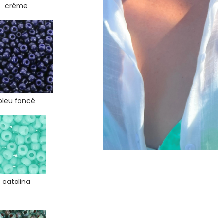
créme
bleu foncé
catalina