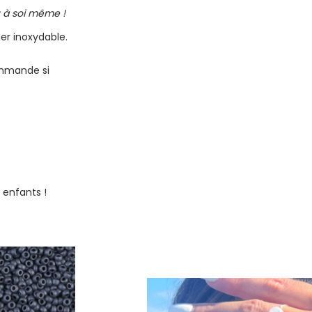
u à soi même !
er inoxydable.
ommande si
 enfants !