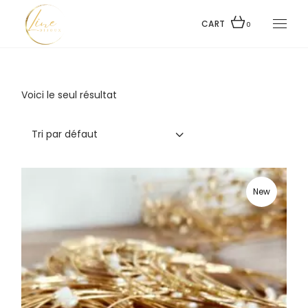
Skip
to
the
CART
0
content
Voici le seul résultat
Tri par défaut
New