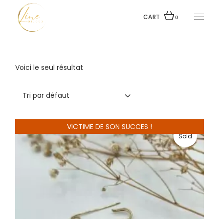
Skip
to
the
CART
0
content
Voici le seul résultat
Tri par défaut
VICTIME DE SON SUCCES !
Sold