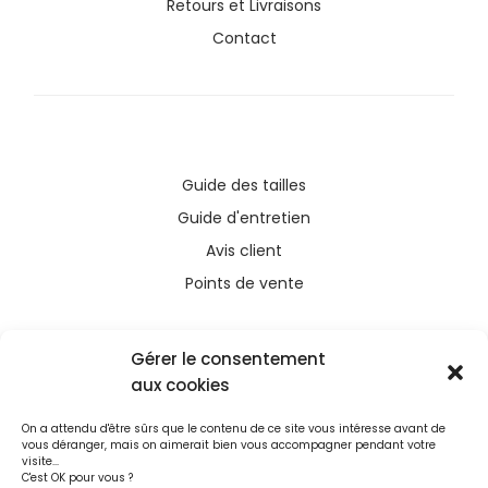
Retours et Livraisons
Contact
Guide des tailles
Guide d'entretien
Avis client
Points de vente
Gérer le consentement
aux cookies
Ce site a été financé avec l’aide du FEDER (REACT-
On a attendu d'être sûrs que le contenu de ce site vous intéresse avant de
UE), dans le cadre de la réponse de l’Union
vous déranger, mais on aimerait bien vous accompagner pendant votre
européenne à la pandémie COVID-19. L’Europe
visite...
C'est OK pour vous ?