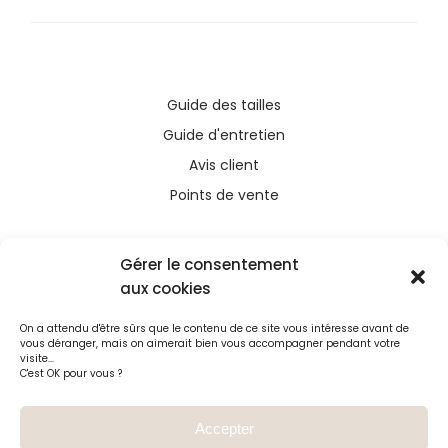
Guide des tailles
Guide d'entretien
Avis client
Points de vente
Gérer le consentement
aux cookies
Ce site a été financé avec l’aide du FEDER (REACT-
On a attendu d'être sûrs que le contenu de ce site vous intéresse avant de
UE), dans le cadre de la réponse de l’Union
vous déranger, mais on aimerait bien vous accompagner pendant votre
européenne à la pandémie COVID-19. L’Europe
visite...
C'est OK pour vous ?
s’engage à La Réunion
Accepter