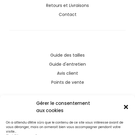
Retours et Livraisons
Contact
Guide des tailles
Guide d'entretien
Avis client
Points de vente
Gérer le consentement
aux cookies
Ce site a été financé avec l’aide du FEDER (REACT-
On a attendu d'être sûrs que le contenu de ce site vous intéresse avant de
UE), dans le cadre de la réponse de l’Union
vous déranger, mais on aimerait bien vous accompagner pendant votre
européenne à la pandémie COVID-19. L’Europe
visite...