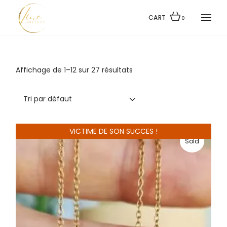
Skip
to
the
CART
0
content
Affichage de 1–12 sur 27 résultats
Tri par défaut
VICTIME DE SON SUCCES !
Sold