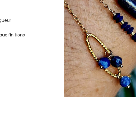
gueur
ux finitions