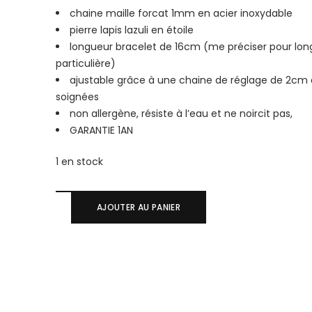
chaine maille forcat 1mm en acier inoxydable
pierre lapis lazuli en étoile
longueur bracelet de 16cm (me préciser pour lon
particulière)
ajustable grâce à une chaine de réglage de 2cm a
soignées
non allergène, résiste à l’eau et ne noircit pas,
GARANTIE 1AN
1 en stock
AJOUTER AU PANIER