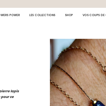
OWERS POWER
LES COLLECTIONS
SHOP
VOS COUPS DE
Collection LAPIS LAZULI
Bagues
Collection AMAZONE
Bijoux de dos
Collection MOANA
Bracelets
Collection Spinelle
Broches
Collection beach
Boucles d’oreille
Collection cérémonie
Chaînes de cheville
Collection fête
Colliers
Collection summer
pierre lapis
Bijou à message /
e pour ce
initiale