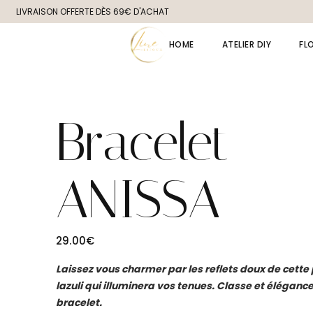
Skip
LIVRAISON OFFERTE DÈS 69€ D'ACHAT
to
the
content
HOME
ATELIER DIY
FL
Bracelet
ANISSA
29.00
€
Laissez vous charmer par les reflets doux de cette 
lazuli qui illuminera vos tenues. Classe et éléganc
bracelet.