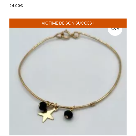
24.00
€
VICTIME DE SON SUCCES !
Sold