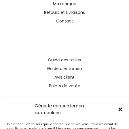
Ma marque
Retours et Livraisons
Contact
Guide des tailles
Guide d'entretien
Avis client
Points de vente
Gérer le consentement
aux cookies
Ce site a été financé avec l’aide du FEDER (REACT-
On a attendu d'être sûrs que le contenu de ce site vous intéresse avant de
UE), dans le cadre de la réponse de l’Union
vous déranger, mais on aimerait bien vous accompagner pendant votre