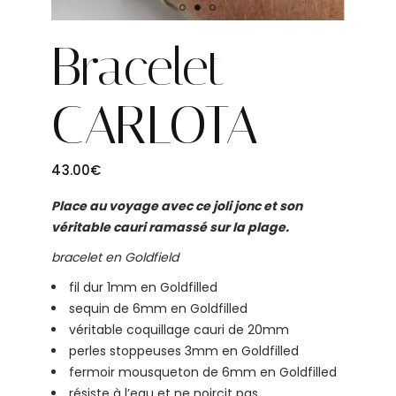
Bracelet
CARLOTA
43.00
€
Place au voyage avec ce joli jonc et son
véritable cauri ramassé sur la plage.
bracelet
en
Goldfield
fil dur 1mm en Goldfilled
sequin de 6mm en Goldfilled
véritable coquillage cauri de 20mm
perles stoppeuses 3mm en Goldfilled
fermoir mousqueton de 6mm en Goldfilled
résiste à l’eau et ne noircit pas