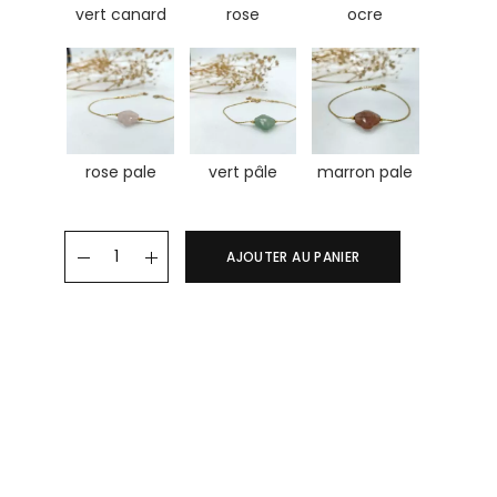
vert canard
rose
ocre
rose pale
vert pâle
marron pale
Bracelet TREFLE quantity
AJOUTER AU PANIER