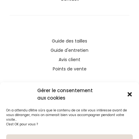
Guide des tailles
Guide d'entretien
Avis client
Points de vente
Gérer le consentement
aux cookies
Ce site a été financé avec l’aide du FEDER (REACT-
On a attendu d'être sûrs que le contenu de ce site vous intéresse avant de
UE), dans le cadre de la réponse de l’Union
vous déranger, mais on aimerait bien vous accompagner pendant votre
européenne à la pandémie COVID-19. L’Europe
visite...
C'est OK pour vous ?
s’engage à La Réunion