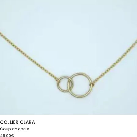
COLLIER CLARA
Coup de coeur
45.00
€