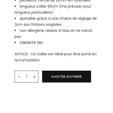
pendentif cercle de 25mm en Goldfilled
longueur collier 50cm (me préciser pour
longueur particulière)
ajustable grâce à une chaine de réglage de
3cm aux finitions soignées
non allergène, résiste à l’eau et ne noircit
pas
GARANTIE 1AN
ASTUCE : Ce collier est idéal pour être porté en
accumulation.
Collier EMILIA quantity
AJOUTER AU PANIER