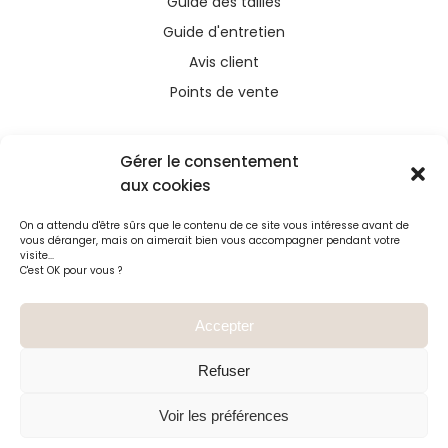
Guide des tailles
Guide d'entretien
Avis client
Points de vente
Gérer le consentement
aux cookies
Ce site a été financé avec l’aide du FEDER (REACT-
On a attendu d'être sûrs que le contenu de ce site vous intéresse avant de
UE), dans le cadre de la réponse de l’Union
vous déranger, mais on aimerait bien vous accompagner pendant votre
européenne à la pandémie COVID-19. L’Europe
visite...
C'est OK pour vous ?
s’engage à La Réunion
Accepter
Refuser
Voir les préférences