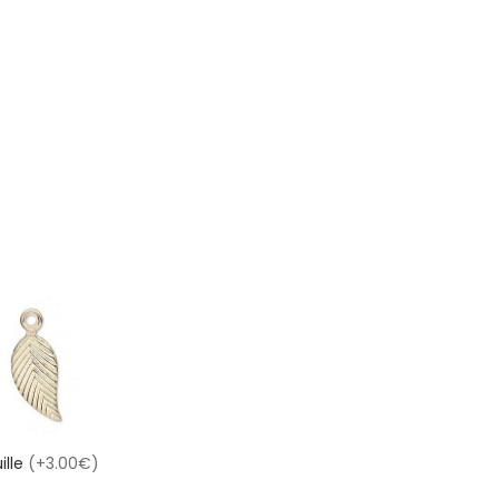
ille
(+3.00€)