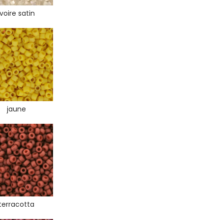
ivoire satin
jaune
terracotta