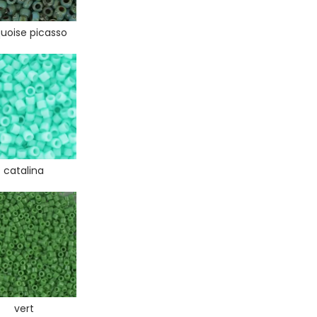
quoise picasso
catalina
vert