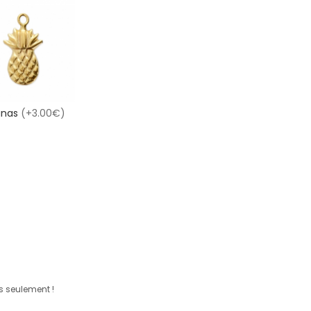
anas
(+3.00€)
os seulement !