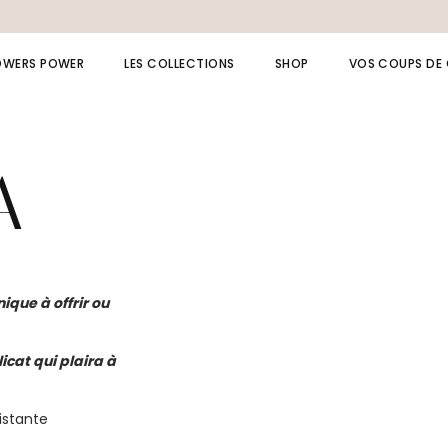
OWERS POWER
LES COLLECTIONS
SHOP
VOS COUPS DE
Collection LAPIS LAZULI
Bagues
Collection AMAZONE
Bijoux de dos
A
Collection MOANA
Bracelets
Collection Spinelle
Broches
Collection beach
Boucles d’oreille
Collection cérémonie
Chaînes de cheville
ique à offrir ou
Collection fête
Colliers
cat qui plaira à
Collection summer
Bijou à message /
istante
initiale