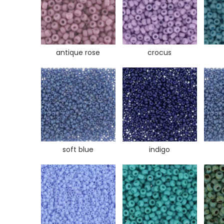
antique rose
crocus
soft blue
indigo