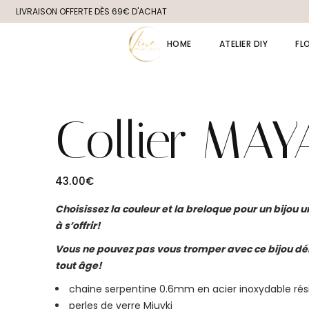
Skip
LIVRAISON OFFERTE DÈS 69€ D'ACHAT
to
the
content
HOME
ATELIER DIY
FL
Collier MAY
43.00
€
Choisissez la couleur et la breloque pour un bijou un
à s’offrir!
Vous ne pouvez pas vous tromper avec ce bijou déli
tout âge!
chaine serpentine 0.6mm en acier inoxydable rés
perles de verre Miuyki