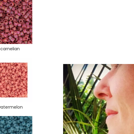
carnelian
atermelon