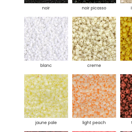
noir
noir picasso
blanc
creme
jaune pale
light peach