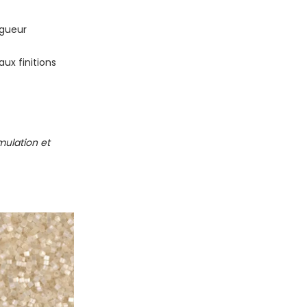
ngueur
ux finitions
mulation et