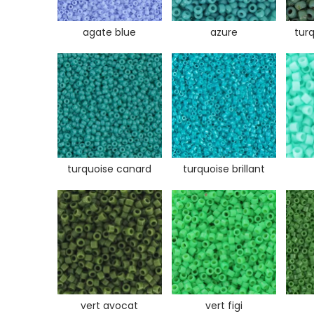
agate blue
azure
tur
turquoise canard
turquoise brillant
vert avocat
vert figi