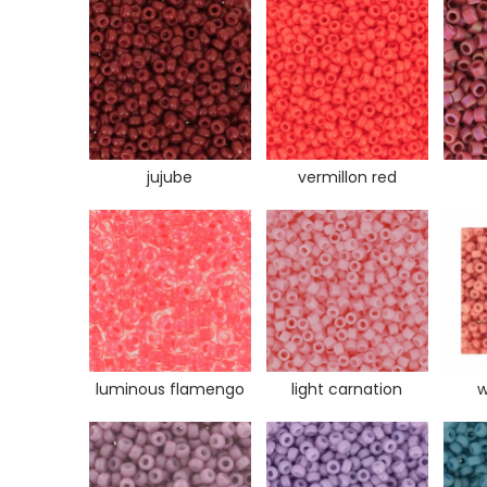
jujube
vermillon red
luminous flamengo
light carnation
w