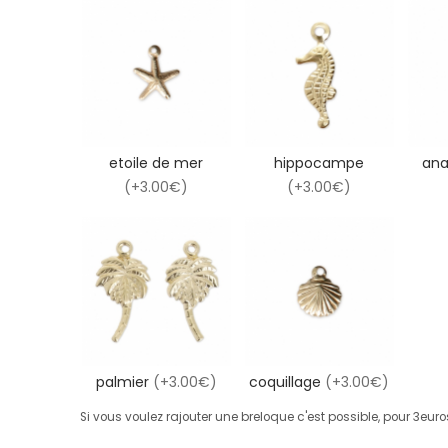
etoile de mer
hippocampe
an
(+3.00€)
(+3.00€)
palmier
(+3.00€)
coquillage
(+3.00€)
Si vous voulez rajouter une breloque c'est possible, pour 3eur