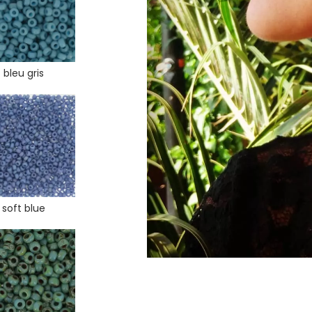
bleu gris
soft blue