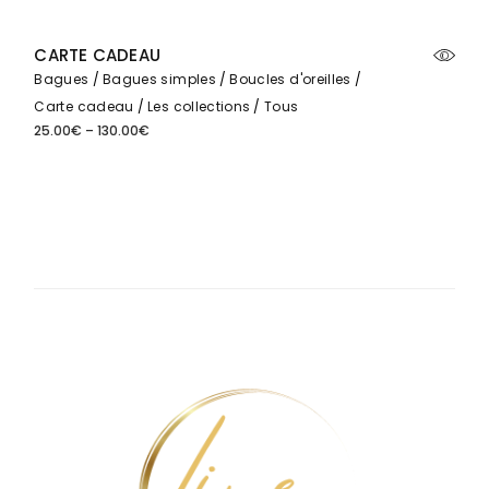
CARTE CADEAU
Bagues
Bagues simples
Boucles d'oreilles
Carte cadeau
Les collections
Tous
25.00
€
–
130.00
€
Plage
de
prix :
25.00€
à
130.00€