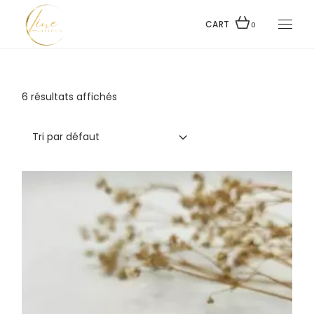
Skip
to
the
CART
0
content
6 résultats affichés
Tri par défaut