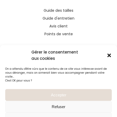
Guide des tailles
Guide d'entretien
Avis client
Points de vente
Gérer le consentement
aux cookies
Ce site a été financé avec l’aide du FEDER (REACT-
On a attendu d'être sûrs que le contenu de ce site vous intéresse avant de
UE), dans le cadre de la réponse de l’Union
vous déranger, mais on aimerait bien vous accompagner pendant votre
européenne à la pandémie COVID-19. L’Europe
visite...
C'est OK pour vous ?
s’engage à La Réunion
Accepter
Refuser