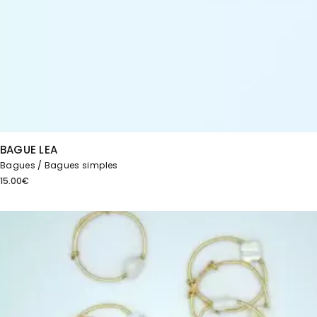
BAGUE LEA
Bagues
Bagues simples
15.00
€