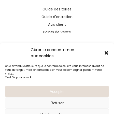
Guide des tailles
Guide d'entretien
Avis client
Points de vente
Gérer le consentement
aux cookies
Ce site a été financé avec l’aide du FEDER (REACT-
On a attendu d'être sûrs que le contenu de ce site vous intéresse avant de
UE), dans le cadre de la réponse de l’Union
vous déranger, mais on aimerait bien vous accompagner pendant votre
européenne à la pandémie COVID-19. L’Europe
visite...
C'est OK pour vous ?
s’engage à La Réunion
Accepter
Refuser