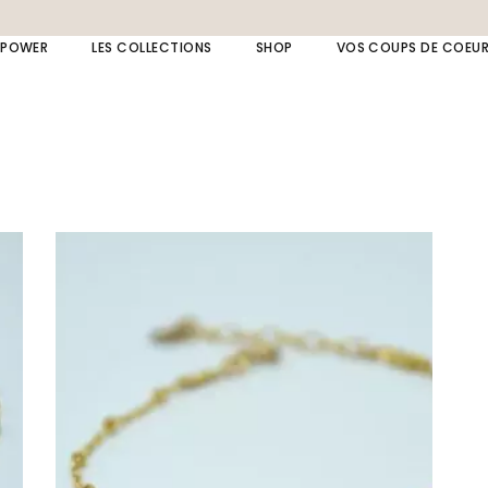
 POWER
LES COLLECTIONS
SHOP
VOS COUPS DE COEU
Collection LAPIS LAZULI
Bagues
Collection AMAZONE
Bijoux de dos
Collection MOANA
Bracelets
Collection Spinelle
Broches
Collection beach
Boucles d’oreille
Collection cérémonie
Chaînes de cheville
Collection fête
Colliers
Collection summer
Bijou à message /
initiale