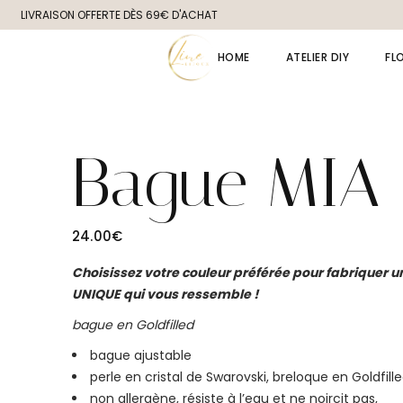
Skip
LIVRAISON OFFERTE DÈS 69€ D'ACHAT
to
the
content
HOME
ATELIER DIY
FL
Bague MIA
24.00
€
Choisissez votre couleur préférée pour fabriquer 
UNIQUE qui vous ressemble !
bague en Goldfilled
bague ajustable
perle en cristal de Swarovski, breloque en Goldfill
non allergène, ré
siste à l’eau et ne noircit pas,