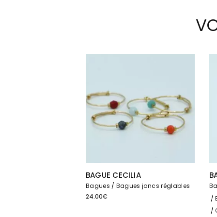
VO
BAGUE CECILIA
B
Bagues
Bagues joncs réglables
B
24.00
€