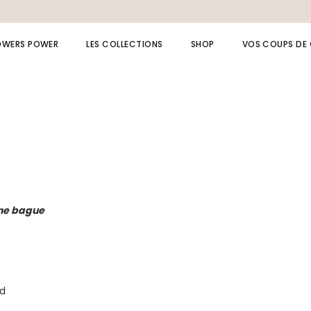
OWERS POWER
LES COLLECTIONS
SHOP
VOS COUPS DE
Collection LAPIS LAZULI
Bagues
Collection AMAZONE
Bijoux de dos
Collection MOANA
Bracelets
Collection Spinelle
Broches
Collection beach
Boucles d’oreille
Collection cérémonie
Chaînes de cheville
une bague
Collection fête
Colliers
Collection summer
Bijou à message /
ed
initiale