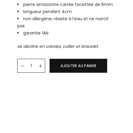
pierre amazonite carrée facettée de 6mm
longueur pendant 4cm
non allergène, résiste à l’eau et ne noircit
pas
garantie 1AN
se décline en créoles, collier et bracelet
Boucles d'oreille DALIA quantity
AJOUTER AU PANIER