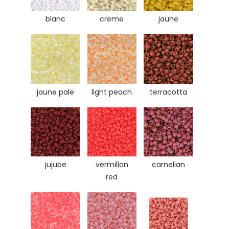
blanc
creme
jaune
jaune pale
light peach
terracotta
jujube
vermillon
carnelian
red