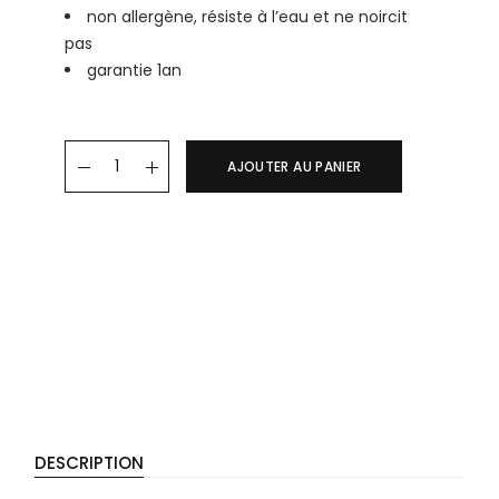
non allergène, résiste à l’eau et ne noircit
pas
garantie 1an
Boucles d'oreille HEREMI quantity
AJOUTER AU PANIER
DESCRIPTION