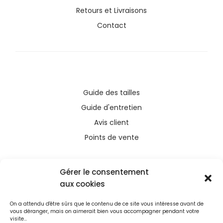
Retours et Livraisons
Contact
Guide des tailles
Guide d'entretien
Avis client
Points de vente
Gérer le consentement
aux cookies
Ce site a été financé avec l’aide du FEDER (REACT-
On a attendu d'être sûrs que le contenu de ce site vous intéresse avant de
UE), dans le cadre de la réponse de l’Union
vous déranger, mais on aimerait bien vous accompagner pendant votre
européenne à la pandémie COVID-19. L’Europe
visite...