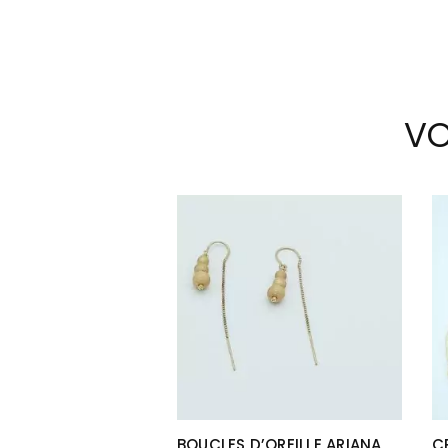
VO
BOUCLES D’OREILLE ARIANA
C