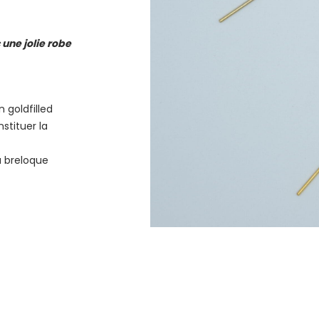
une jolie robe
 goldfilled
stituer la
a breloque