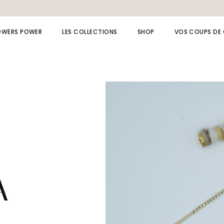
OWERS POWER
LES COLLECTIONS
SHOP
VOS COUPS DE
Collection LAPIS LAZULI
Bagues
Collection AMAZONE
Bijoux de dos
Collection MOANA
Bracelets
Collection Spinelle
Broches
Collection beach
Boucles d’oreille
Collection cérémonie
Chaînes de cheville
Collection fête
Colliers
A
Collection summer
Bijou à message /
initiale