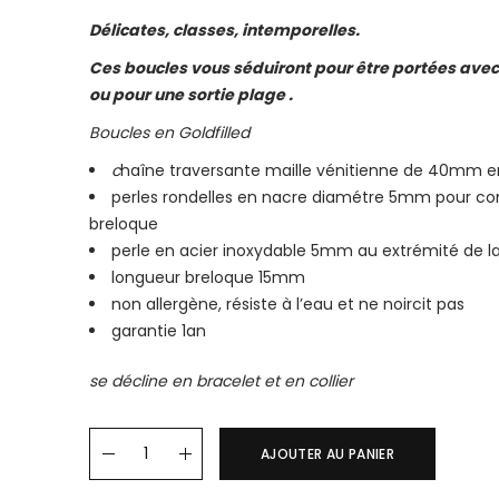
Délicates, classes, intemporelles.
Ces boucles vous séduiront pour être portées avec 
ou pour une sortie plage
.
Boucles en Goldfilled
c
haîne traversante maille vénitienne de 40mm en
perles rondelles en nacre diamétre 5mm pour con
breloque
perle en acier inoxydable 5mm au extrémité de l
longueur breloque 15mm
non allergène, résiste à l’eau et ne noircit pas
garantie 1an
se décline en bracelet et en collier
Boucles d'oreille EVA quantity
AJOUTER AU PANIER