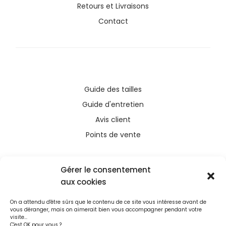
Retours et Livraisons
Contact
Guide des tailles
Guide d'entretien
Avis client
Points de vente
Gérer le consentement
aux cookies
Ce site a été financé avec l’aide du FEDER (REACT-
On a attendu d'être sûrs que le contenu de ce site vous intéresse avant de
UE), dans le cadre de la réponse de l’Union
vous déranger, mais on aimerait bien vous accompagner pendant votre
européenne à la pandémie COVID-19. L’Europe
visite...
C'est OK pour vous ?