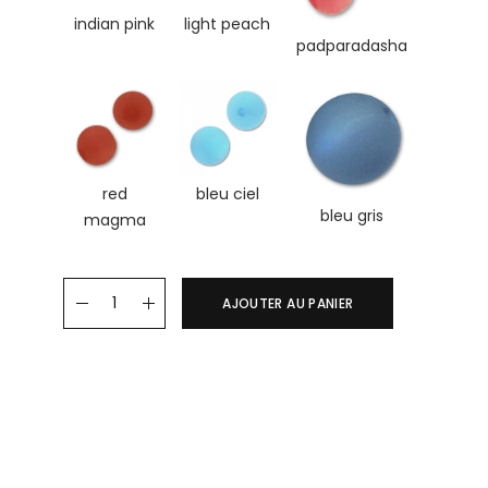
indian pink
light peach
padparadasha
red
bleu ciel
bleu gris
magma
Boucles d'oreilles VICTORIA quantity
AJOUTER AU PANIER