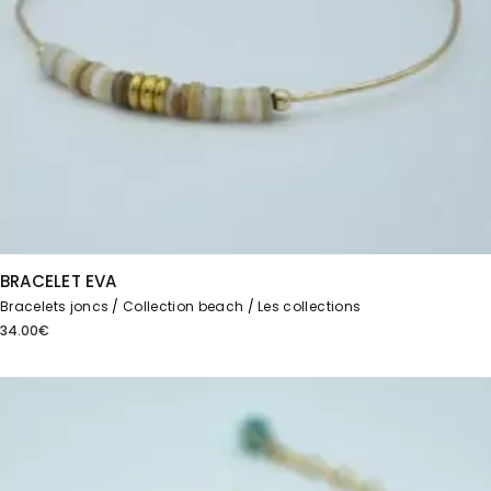
BRACELET EVA
Bracelets joncs
Collection beach
Les collections
34.00
€