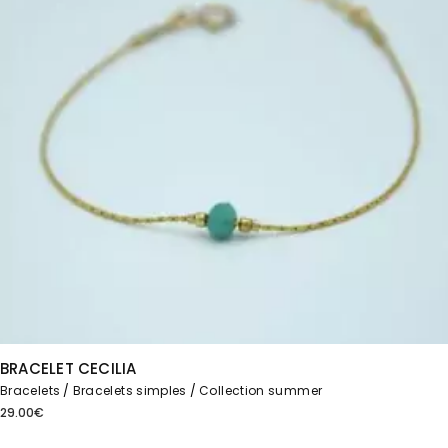
BRACELET CECILIA
Bracelets
Bracelets simples
Collection summer
29.00
€