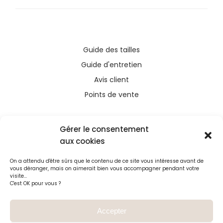
Guide des tailles
Guide d'entretien
Avis client
Points de vente
Gérer le consentement
aux cookies
Ce site a été financé avec l’aide du FEDER (REACT-
On a attendu d'être sûrs que le contenu de ce site vous intéresse avant de
UE), dans le cadre de la réponse de l’Union
vous déranger, mais on aimerait bien vous accompagner pendant votre
européenne à la pandémie COVID-19. L’Europe
visite...
C'est OK pour vous ?
s’engage à La Réunion
Accepter