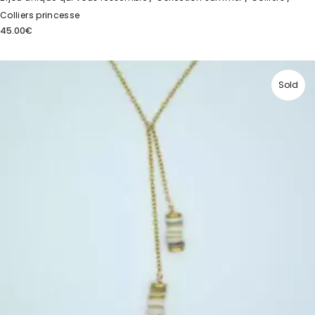
Colliers princesse
45.00
€
Sold