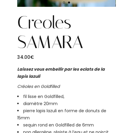
Creoles
SAMARA
34.00
€
Laissez vous embellir par les eclats de la
lapis lazuli
Créoles en Goldfilled
fil lisse en Goldfilled,
diamètre 20mm
pierre lapis lazuli en forme de donuts de
15mm
sequin rond en Goldfilled de 6mm
non allergène, résiste à l’eau et ne noircit