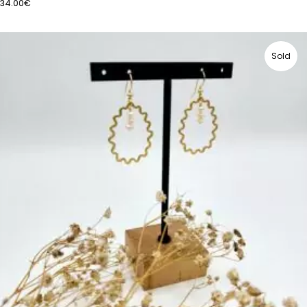
34.00
€
Sold