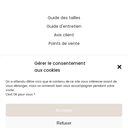
Guide des tailles
Guide d'entretien
Avis client
Points de vente
Gérer le consentement
aux cookies
Ce site a été financé avec l’aide du FEDER (REACT-
On a attendu d'être sûrs que le contenu de ce site vous intéresse avant de
UE), dans le cadre de la réponse de l’Union
vous déranger, mais on aimerait bien vous accompagner pendant votre
européenne à la pandémie COVID-19. L’Europe
visite...
C'est OK pour vous ?
s’engage à La Réunion
Accepter
Refuser